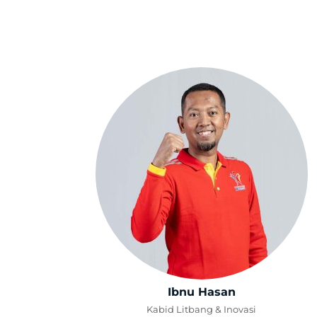
Skip
to
content
Ibnu Hasan
Kabid Litbang & Inovasi