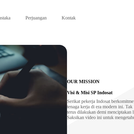
ustaka
Perjuangan
Kontak
OUR MISSION
Visi & Misi SP Indosat
Serikat pekerja Indosat berkomit
tenaga kerja di era modern ini. Ta
terus dilakukan demi menciptakan 
Saksikan video ini untuk mengetahui